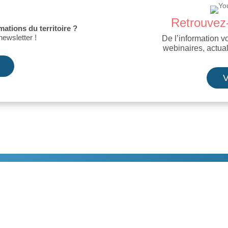
Retrouvez-
mations du territoire ?
newsletter !
De l’information v
webinaires, actua
V
ssions
Usagers
Professionnels
A Propos
Évènements
Act