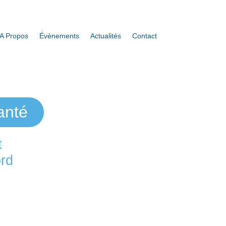
A Propos
Évènements
Actualités
Contact
anté
t
ord