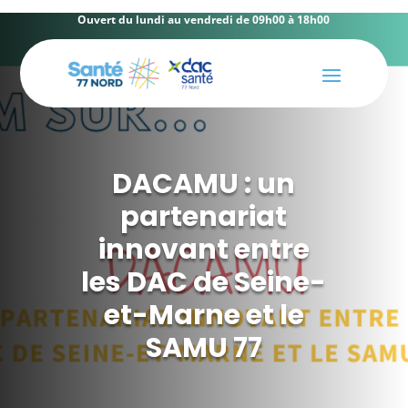
Ouvert du lundi au vendredi de 09h00 à 18h00
DACAMU : un
partenariat
innovant entre
les DAC de Seine-
et-Marne et le
SAMU 77