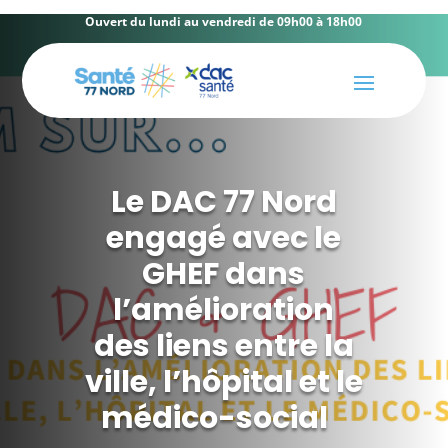
Ouvert du lundi au vendredi de 09h00 à 18h00
Le DAC 77 Nord
engagé avec le
GHEF dans
l’amélioration
des liens entre la
ville, l’hôpital et le
médico-social